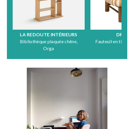
LA REDOUTE INTÉRIEURS
DRA
Bibliothèque plaquée chêne,
Fauteuil en tiss
Orga