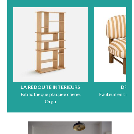
LA REDOUTE INTÉRIEURS
DRA
Bibliothèque plaquée chêne,
Fauteuil en tiss
Orga