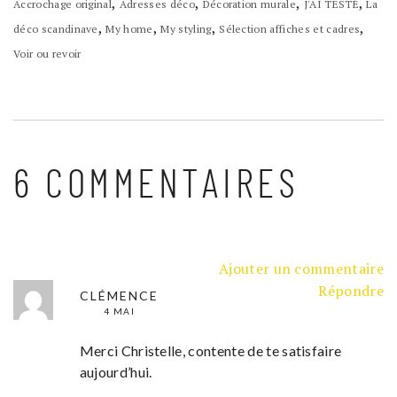
,
,
,
,
Accrochage original
Adresses déco
Décoration murale
J'AI TESTÉ
La
,
,
,
,
déco scandinave
My home
My styling
Sélection affiches et cadres
Voir ou revoir
6 COMMENTAIRES
Ajouter un commentaire
Répondre
CLÉMENCE
4 MAI
Merci Christelle, contente de te satisfaire
aujourd’hui.