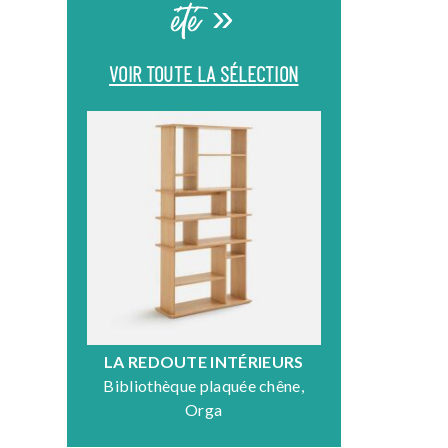
été »
VOIR TOUTE LA SÉLECTION
LA REDOUTE INTÉRIEURS
DR
Bibliothèque plaquée chêne,
Fauteuil en
Orga
N