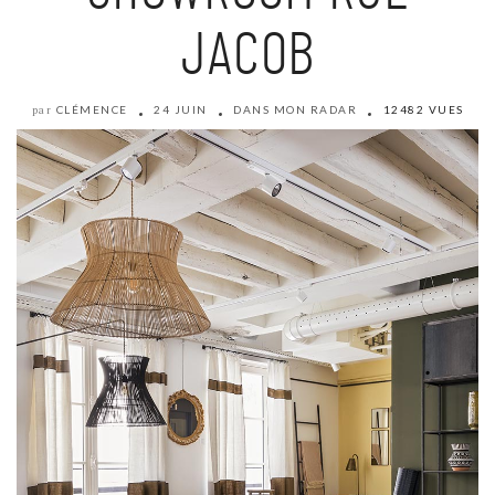
JACOB
CLÉMENCE
24 JUIN
DANS MON RADAR
12482 VUES
par