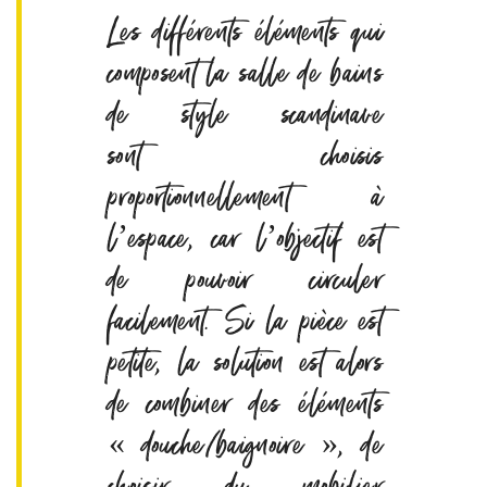
Les différents éléments qui
composent la salle de bains
de style scandinave
sont choisis
proportionnellement à
l’espace, car l’objectif est
de pouvoir circuler
facilement. Si la pièce est
petite, la solution est alors
de combiner des éléments
« douche/baignoire », de