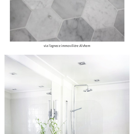
via l’agnece immovilière Alvhem