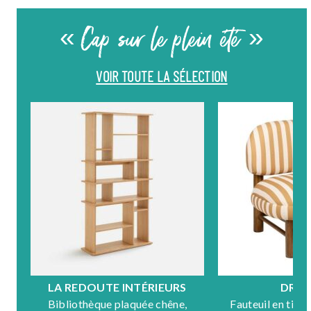
« Cap sur le plein été »
VOIR TOUTE LA SÉLECTION
LA REDOUTE INTÉRIEURS
DRA
Bibliothèque plaquée chêne,
Fauteuil en tiss