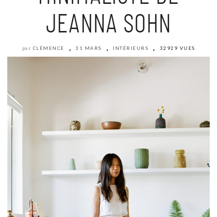
JEANNA SOHN
CLÉMENCE
31 MARS
INTÉRIEURS
32929 VUES
par