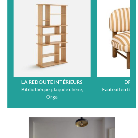
LA REDOUTE INTÉRIEURS
DRA
Bibliothèque plaquée chêne,
Fauteuil en tiss
Orga