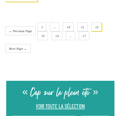
1
…
10
11
12
← Previous Page
13
14
…
17
Next Page →
« Cap sur le plein été »
VOIR TOUTE LA SÉLECTION