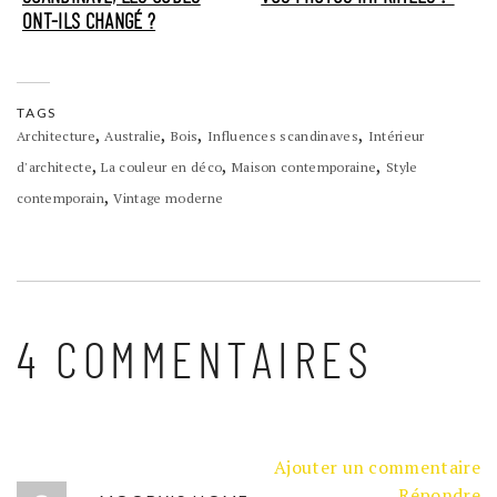
ONT-ILS CHANGÉ ?
TAGS
,
,
,
,
Architecture
Australie
Bois
Influences scandinaves
Intérieur
,
,
,
d'architecte
La couleur en déco
Maison contemporaine
Style
,
contemporain
Vintage moderne
4 COMMENTAIRES
Ajouter un commentaire
Répondre