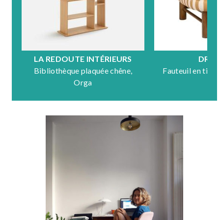
LA REDOUTE INTÉRIEURS
DRA
Bibliothèque plaquée chêne,
Fauteuil en tiss
Orga