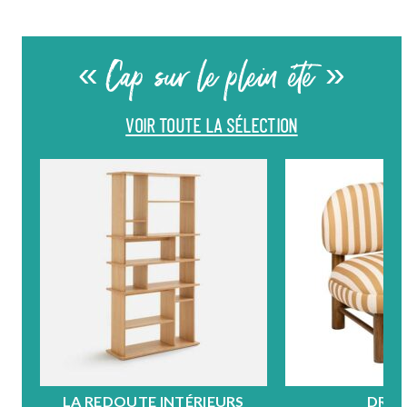
« Cap sur le plein été »
VOIR TOUTE LA SÉLECTION
LA REDOUTE INTÉRIEURS
DRA