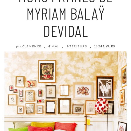
MYRIAM BALAŸ
DEVIDAL
CLÉMENCE
4 MAI
INTÉRIEURS
16243 VUES
par