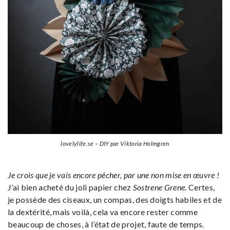
lovelylife.se – DIY par Viktoria Holmgren
Je crois que je vais encore pêcher, par une non mise en œuvre !
J’ai bien acheté du joli papier chez
Sostrene Grene
. Certes,
je possède des ciseaux, un compas, des doigts habiles et de
la dextérité, mais voilà, cela va encore rester comme
beaucoup de choses, à l’état de projet, faute de temps.