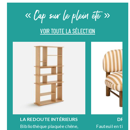
« Cap sur le plein été »
VOIR TOUTE LA SÉLECTION
LA REDOUTE INTÉRIEURS
DRA
Bibliothèque plaquée chêne,
Fauteuil en tiss