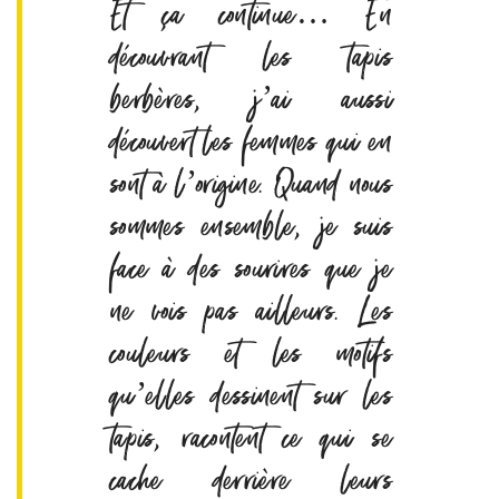
Et ça continue… En
découvrant les tapis
berbères, j’ai aussi
découvert les femmes qui en
sont à l’origine. Quand nous
sommes ensemble, je suis
face à des sourires que je
ne vois pas ailleurs. Les
couleurs et les motifs
qu’elles dessinent sur les
tapis, racontent ce qui se
cache derrière leurs