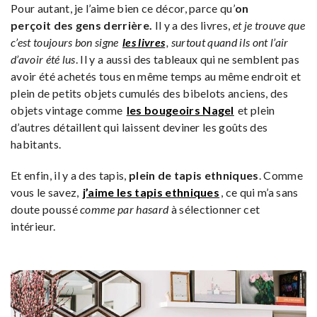
Pour autant, je l’aime bien ce décor, parce qu’
on
perçoit des gens derrière.
Il y a des livres,
et je trouve que
c’est toujours bon signe
les livres
, surtout quand ils ont l’air
d’avoir été lus
. Il y a aussi des tableaux qui ne semblent pas
avoir été achetés tous en même temps au même endroit et
plein de petits objets cumulés des bibelots anciens, des
objets vintage comme
les bougeoirs Nagel
et plein
d’autres détaillent qui laissent deviner les goûts des
habitants.
Et enfin, il y a des tapis,
plein de tapis ethniques
. Comme
vous le savez,
j’aime les tapis ethniques
, ce qui m’a sans
doute poussé
comme par hasard
à sélectionner cet
intérieur.