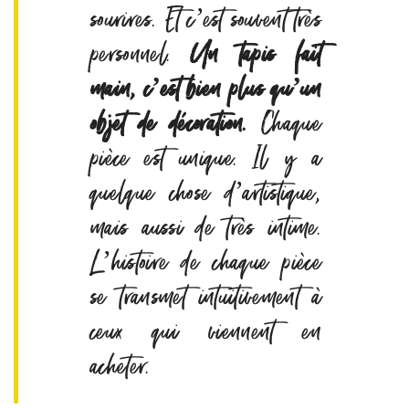
sourires. Et c’est souvent très
personnel.
Un tapis fait
main, c’est bien plus qu’un
objet de décoration.
Chaque
pièce est unique. Il y a
quelque chose d’artistique,
mais aussi de très intime.
L’histoire de chaque pièce
se transmet intuitivement à
ceux qui viennent en
acheter.