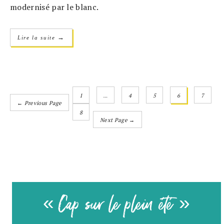
modernisé par le blanc.
→
Lire la suite
1
…
4
5
6
7
← Previous Page
8
Next Page →
« Cap sur le plein été »