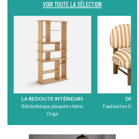
VOIR TOUTE LA SÉLECTION
LA REDOUTE INTÉRIEURS
DRA
Bibliothèque plaquée chêne,
Fauteuil en tiss
Orga